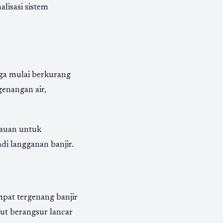
alisasi sistem
a mulai berkurang
genangan air,
tauan untuk
di langganan banjir.
pat tergenang banjir
ebut berangsur lancar