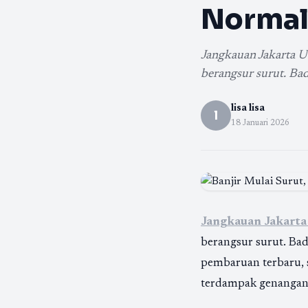
Norma
Jangkauan Jakarta U
berangsur surut. B
lisa lisa
l
18 Januari 2026
Jangkauan Jakarta
berangsur surut. Ba
pembaruan terbaru,
terdampak genangan 