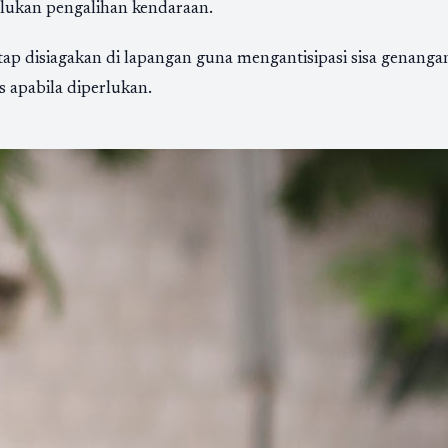
rlukan pengalihan kendaraan.
tap disiagakan di lapangan guna mengantisipasi sisa genang
s apabila diperlukan.