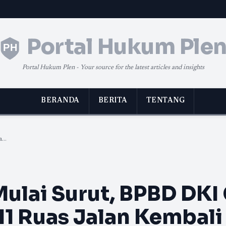
Portal Hukum Ple
Portal Hukum Plen - Your source for the latest articles and insights
BERANDA
BERITA
TENTANG
...
Mulai Surut, BPBD DKI 
11 Ruas Jalan Kembali