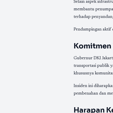
Selain aspek infras
membantu penumpang 
terhadap penyandang 
Pendampingan aktif d
Komitmen 
Gubernur DKI Jakar
transportasi publik 
khususnya komunitas 
Insiden ini diharap
pembenahan dan mem
Harapan Ke