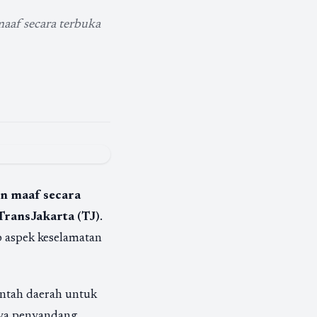
aaf secara terbuka
 maaf secara
TransJakarta (TJ)
.
p aspek keselamatan
intah daerah untuk
nya penyandang