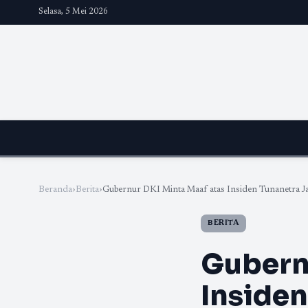
Selasa, 5 Mei 2026
Beranda
›
Berita
›
Gubernur DKI Minta Maaf atas Insiden Tunanetra Jat
BERITA
Gubernu
Insiden