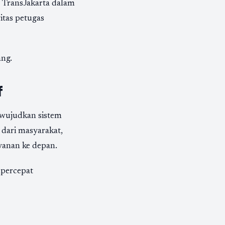
 TransJakarta dalam
tas petugas
ang.
f
wujudkan sistem
 dari masyarakat,
yanan ke depan.
mpercepat