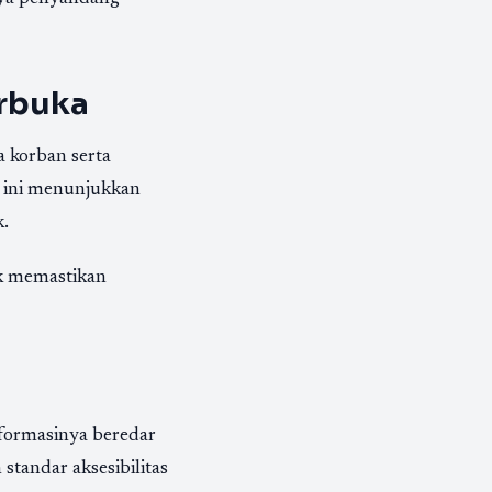
rbuka
 korban serta
n ini menunjukkan
k.
uk memastikan
informasinya beredar
standar aksesibilitas