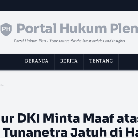
Portal Hukum Ple
Portal Hukum Plen - Your source for the latest articles and insights
BERANDA
BERITA
TENTANG
...
r DKI Minta Maaf ata
 Tunanetra Jatuh di H