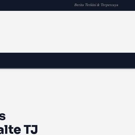
Berita Terkini & Terpercaya
n
s
alte TJ