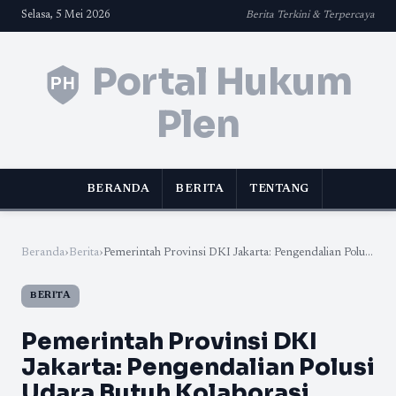
Selasa, 5 Mei 2026
Berita Terkini & Terpercaya
Portal Hukum
Plen
BERANDA
BERITA
TENTANG
Beranda
›
Berita
›
Pemerintah Provinsi DKI Jakarta: Pengendalian Polu...
BERITA
Pemerintah Provinsi DKI
Jakarta: Pengendalian Polusi
Udara Butuh Kolaborasi