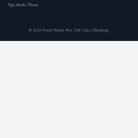
Tips Medis Them
© 2026 Portal Hukum Plen. Hak Cipta Dilindungi.